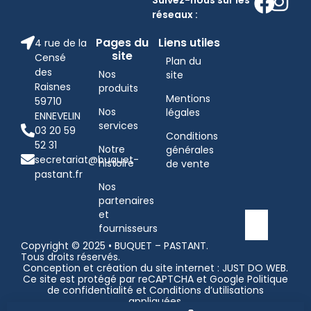
réseaux :
Pages du
Liens utiles
4 rue de la
site
Censé
Plan du
des
Nos
site
Raisnes
produits
Mentions
59710
Nos
légales
ENNEVELIN
services
03 20 59
Conditions
52 31
Notre
générales
secretariat@buquet-
histoire
de vente
pastant.fr
Nos
partenaires
et
fournisseurs
Copyright © 2025 • BUQUET – PASTANT.
Tous droits réservés.
Conception et création du site internet : JUST DO WEB
.
Ce site est protégé par reCAPTCHA et Google
Politique
de confidentialité
et
Conditions d’utilisations
appliquées.