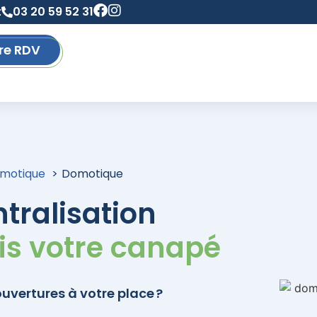
t
03 20 59 52 31
re RDV
omotique
Domotique
tralisation
uis votre canapé
ouvertures à votre place ?