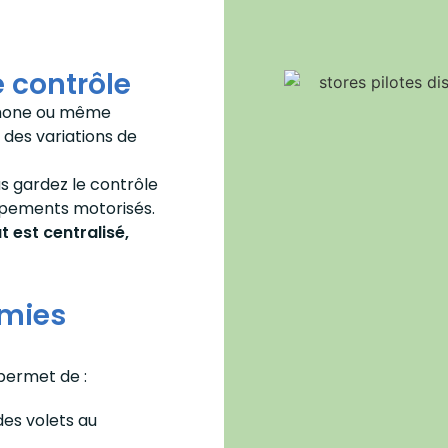
e contrôle
tphone ou même
 des variations de
s gardez le contrôle
quipements motorisés.
t est centralisé,
omies
 permet de :
es volets au