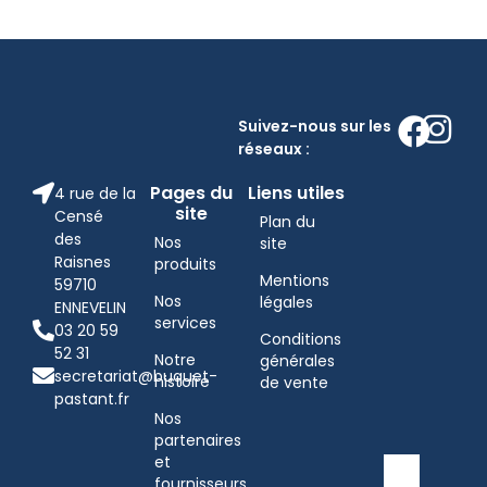
Suivez-nous sur les
réseaux :
Pages du
Liens utiles
4 rue de la
site
Censé
Plan du
des
Nos
site
Raisnes
produits
Mentions
59710
Nos
légales
ENNEVELIN
services
03 20 59
Conditions
52 31
Notre
générales
secretariat@buquet-
histoire
de vente
pastant.fr
Nos
partenaires
et
fournisseurs