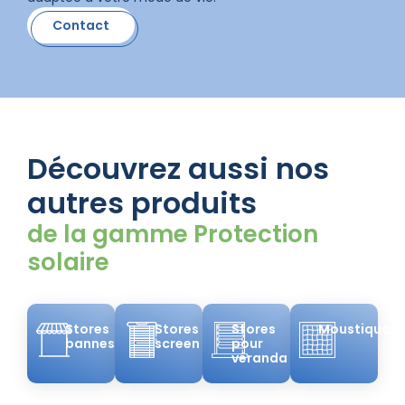
Contact
Découvrez aussi nos
autres produits
de la gamme Protection
solaire
Stores
Stores
Stores
Moustiquair
bannes
screen
pour
véranda