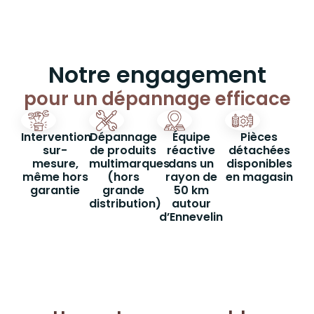
Notre engagement
pour un dépannage efficace
Intervention
Dépannage
Équipe
Pièces
sur-
de produits
réactive
détachées
mesure,
multimarques
dans un
disponibles
même hors
(hors
rayon de
en magasin
garantie
grande
50 km
distribution)
autour
d’Ennevelin