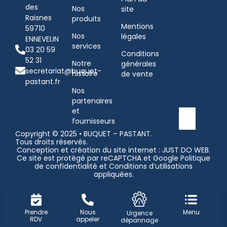
des
Nos
site
Raisnes
produits
Mentions
59710
Nos
légales
ENNEVELIN
services
03 20 59
Conditions
52 31
Notre
générales
secretariat@buquet-
histoire
de vente
pastant.fr
Nos
partenaires
et
fournisseurs
Copyright © 2025 • BUQUET – PASTANT.
Tous droits réservés.
Conception et création du site internet : JUST DO WEB
.
Ce site est protégé par reCAPTCHA et Google
Politique
de confidentialité
et
Conditions d’utilisations
appliquées.
Prendre
Nous
Menu
Urgence
RDV
appeler
dépannage