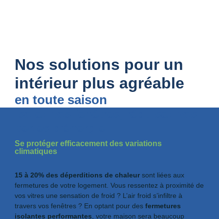
Nos solutions pour un
intérieur plus agréable
en toute saison
Isolez vos fenêtres, réduisez vos
pertes d’énergie
Se protéger efficacement des variations
climatiques
15 à 20% des déperditions de chaleur
sont liées aux
fermetures de votre logement. Vous ressentez à proximité de
vos vitres une sensation de froid ? L’air froid s’infiltre à
travers vos fenêtres ? En optant pour des
fermetures
isolantes performantes
, votre maison sera beaucoup