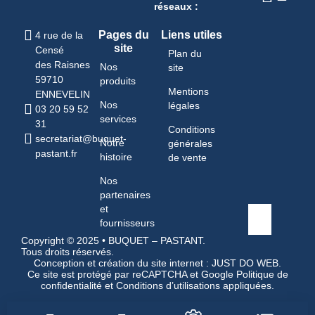
réseaux :
Pages du
Liens utiles
4 rue de la
site
Censé
Plan du
des Raisnes
Nos
site
59710
produits
Mentions
ENNEVELIN
Nos
légales
03 20 59 52
services
31
Conditions
secretariat@buquet-
Notre
générales
pastant.fr
histoire
de vente
Nos
partenaires
et
fournisseurs
Copyright © 2025 • BUQUET – PASTANT.
Tous droits réservés.
Conception et création du site internet : JUST DO WEB
.
Ce site est protégé par reCAPTCHA et Google
Politique de
confidentialité
et
Conditions d’utilisations
appliquées.